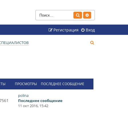
Поиск
Расширенный поиск
Регистрация
Вход
П
СПЕЦИАЛИСТОВ
о
и
с
к
ЕТЫ
ПРОСМОТРЫ
ПОСЛЕДНЕЕ СООБЩЕНИЕ
polina
7561
Последнее сообщение
11 окт 2016, 15:42