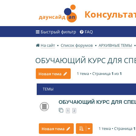
Консульт
Быстрый фильтр
FAQ
На сайт
Список форумов
АРХИВНЫЕ ТЕМЫ
ОБУЧАЮЩИЙ КУРС ДЛЯ СП
1 тема • Страница
1
из
1
Новая тема
ТЕМЫ
ОБУЧАЮЩИЙ КУРС ДЛЯ СПЕ
1
2
1 тема • Страница
1
Новая тема