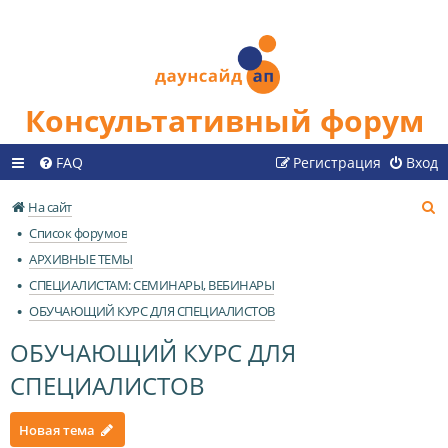
Консультативный форум
FAQ
Регистрация
Вход
П
На сайт
о
Список форумов
и
АРХИВНЫЕ ТЕМЫ
с
СПЕЦИАЛИСТАМ: СЕМИНАРЫ, ВЕБИНАРЫ
к
ОБУЧАЮЩИЙ КУРС ДЛЯ СПЕЦИАЛИСТОВ
ОБУЧАЮЩИЙ КУРС ДЛЯ
СПЕЦИАЛИСТОВ
Новая тема