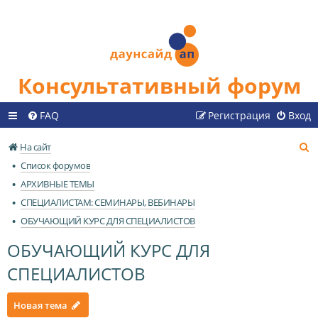
Консультативный форум
FAQ
Регистрация
Вход
П
На сайт
о
Список форумов
и
АРХИВНЫЕ ТЕМЫ
с
СПЕЦИАЛИСТАМ: СЕМИНАРЫ, ВЕБИНАРЫ
к
ОБУЧАЮЩИЙ КУРС ДЛЯ СПЕЦИАЛИСТОВ
ОБУЧАЮЩИЙ КУРС ДЛЯ
СПЕЦИАЛИСТОВ
Новая тема