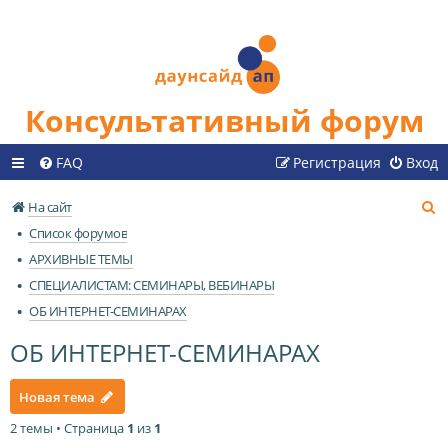
Консультативный форум
FAQ
Регистрация
Вход
П
На сайт
о
Список форумов
и
АРХИВНЫЕ ТЕМЫ
с
СПЕЦИАЛИСТАМ: СЕМИНАРЫ, ВЕБИНАРЫ
к
ОБ ИНТЕРНЕТ-СЕМИНАРАХ
ОБ ИНТЕРНЕТ-СЕМИНАРАХ
Новая тема
2 темы • Страница
1
из
1