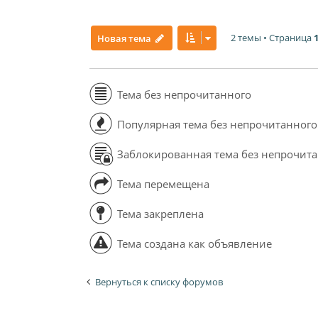
2 темы • Страница
Новая тема
Тема без непрочитанного
Популярная тема без непрочитанного
Заблокированная тема без непрочит
Тема перемещена
Тема закреплена
Тема создана как объявление
Вернуться к списку форумов