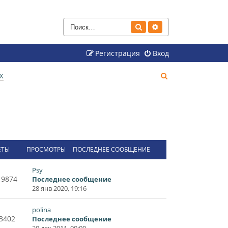
Поиск
Расширенный поиск
Регистрация
Вход
П
Х
о
и
с
к
ЕТЫ
ПРОСМОТРЫ
ПОСЛЕДНЕЕ СООБЩЕНИЕ
Psy
19874
Последнее сообщение
28 янв 2020, 19:16
polina
3402
Последнее сообщение
20 дек 2011, 00:00