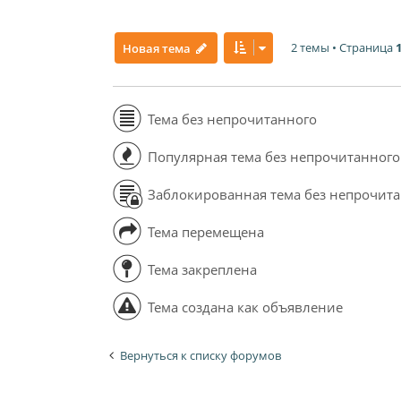
2 темы • Страница
Новая тема
Тема без непрочитанного
Популярная тема без непрочитанного
Заблокированная тема без непрочит
Тема перемещена
Тема закреплена
Тема создана как объявление
Вернуться к списку форумов