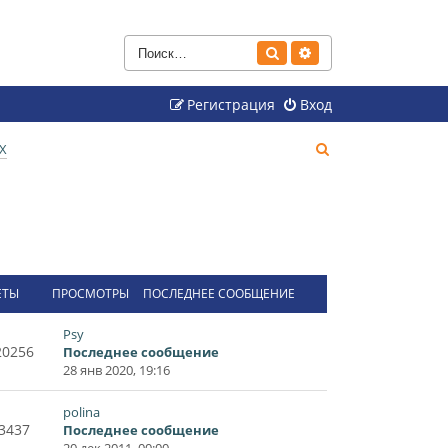
Поиск
Расширенный поиск
Регистрация
Вход
П
Х
о
и
с
к
ЕТЫ
ПРОСМОТРЫ
ПОСЛЕДНЕЕ СООБЩЕНИЕ
Psy
20256
Последнее сообщение
28 янв 2020, 19:16
polina
3437
Последнее сообщение
20 дек 2011, 00:00