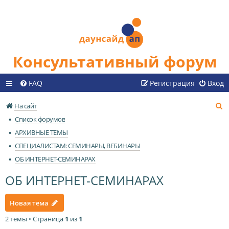
Консультативный форум
FAQ
Регистрация
Вход
П
На сайт
о
Список форумов
и
АРХИВНЫЕ ТЕМЫ
с
СПЕЦИАЛИСТАМ: СЕМИНАРЫ, ВЕБИНАРЫ
к
ОБ ИНТЕРНЕТ-СЕМИНАРАХ
ОБ ИНТЕРНЕТ-СЕМИНАРАХ
Новая тема
2 темы • Страница
1
из
1