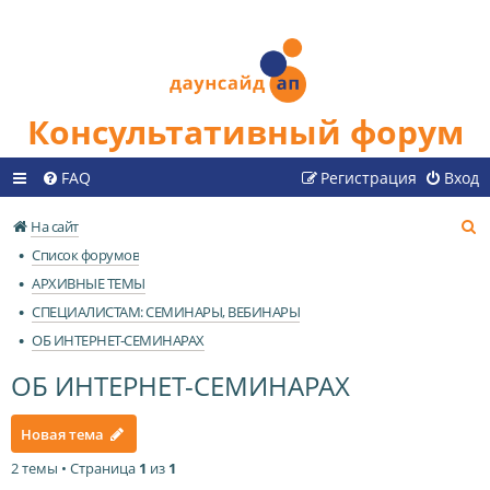
Консультативный форум
FAQ
Регистрация
Вход
П
На сайт
о
Список форумов
и
АРХИВНЫЕ ТЕМЫ
с
СПЕЦИАЛИСТАМ: СЕМИНАРЫ, ВЕБИНАРЫ
к
ОБ ИНТЕРНЕТ-СЕМИНАРАХ
ОБ ИНТЕРНЕТ-СЕМИНАРАХ
Новая тема
2 темы • Страница
1
из
1