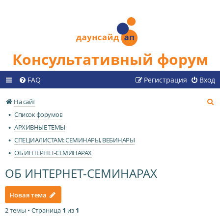
Консультативный форум
FAQ
Регистрация
Вход
П
На сайт
о
Список форумов
и
АРХИВНЫЕ ТЕМЫ
с
СПЕЦИАЛИСТАМ: СЕМИНАРЫ, ВЕБИНАРЫ
к
ОБ ИНТЕРНЕТ-СЕМИНАРАХ
ОБ ИНТЕРНЕТ-СЕМИНАРАХ
Новая тема
2 темы • Страница
1
из
1