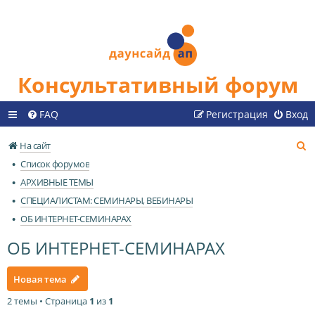
Консультативный форум
FAQ
Регистрация
Вход
П
На сайт
о
Список форумов
и
АРХИВНЫЕ ТЕМЫ
с
СПЕЦИАЛИСТАМ: СЕМИНАРЫ, ВЕБИНАРЫ
к
ОБ ИНТЕРНЕТ-СЕМИНАРАХ
ОБ ИНТЕРНЕТ-СЕМИНАРАХ
Новая тема
2 темы • Страница
1
из
1