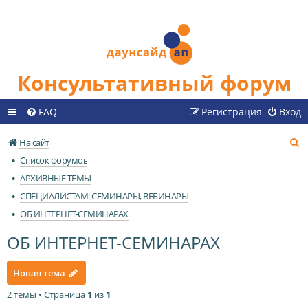
Консультативный форум
FAQ
Регистрация
Вход
П
На сайт
о
Список форумов
и
АРХИВНЫЕ ТЕМЫ
с
СПЕЦИАЛИСТАМ: СЕМИНАРЫ, ВЕБИНАРЫ
к
ОБ ИНТЕРНЕТ-СЕМИНАРАХ
ОБ ИНТЕРНЕТ-СЕМИНАРАХ
Новая тема
2 темы • Страница
1
из
1