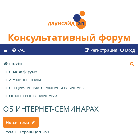
Консультативный форум
FAQ
Регистрация
Вход
П
На сайт
о
Список форумов
и
АРХИВНЫЕ ТЕМЫ
с
СПЕЦИАЛИСТАМ: СЕМИНАРЫ, ВЕБИНАРЫ
к
ОБ ИНТЕРНЕТ-СЕМИНАРАХ
ОБ ИНТЕРНЕТ-СЕМИНАРАХ
Новая тема
2 темы • Страница
1
из
1