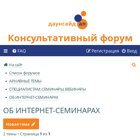
Консультативный форум
FAQ
Регистрация
Вход
П
На сайт
о
Список форумов
и
АРХИВНЫЕ ТЕМЫ
с
СПЕЦИАЛИСТАМ: СЕМИНАРЫ, ВЕБИНАРЫ
к
ОБ ИНТЕРНЕТ-СЕМИНАРАХ
ОБ ИНТЕРНЕТ-СЕМИНАРАХ
Новая тема
2 темы • Страница
1
из
1