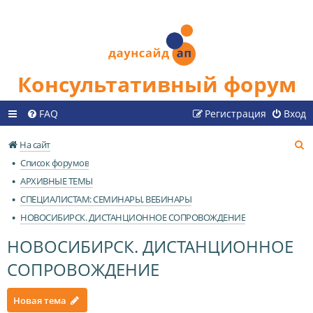
Консультативный форум
FAQ
Регистрация
Вход
П
На сайт
о
Список форумов
и
АРХИВНЫЕ ТЕМЫ
с
СПЕЦИАЛИСТАМ: СЕМИНАРЫ, ВЕБИНАРЫ
к
НОВОСИБИРСК. ДИСТАНЦИОННОЕ СОПРОВОЖДЕНИЕ
НОВОСИБИРСК. ДИСТАНЦИОННОЕ
СОПРОВОЖДЕНИЕ
Новая тема