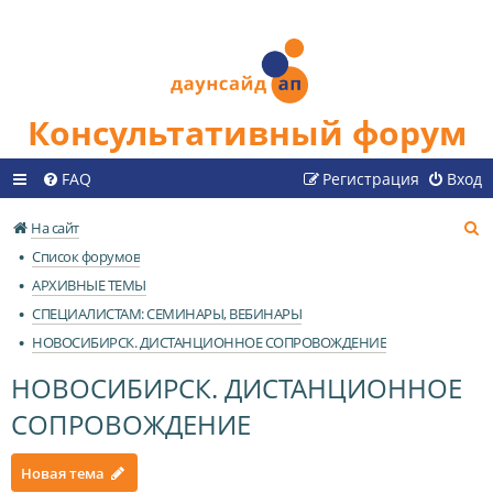
Консультативный форум
FAQ
Регистрация
Вход
П
На сайт
о
Список форумов
и
АРХИВНЫЕ ТЕМЫ
с
СПЕЦИАЛИСТАМ: СЕМИНАРЫ, ВЕБИНАРЫ
к
НОВОСИБИРСК. ДИСТАНЦИОННОЕ СОПРОВОЖДЕНИЕ
НОВОСИБИРСК. ДИСТАНЦИОННОЕ
СОПРОВОЖДЕНИЕ
Новая тема