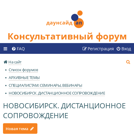
Консультативный форум
FAQ
Регистрация
Вход
П
На сайт
о
Список форумов
и
АРХИВНЫЕ ТЕМЫ
с
СПЕЦИАЛИСТАМ: СЕМИНАРЫ, ВЕБИНАРЫ
к
НОВОСИБИРСК. ДИСТАНЦИОННОЕ СОПРОВОЖДЕНИЕ
НОВОСИБИРСК. ДИСТАНЦИОННОЕ
СОПРОВОЖДЕНИЕ
Новая тема