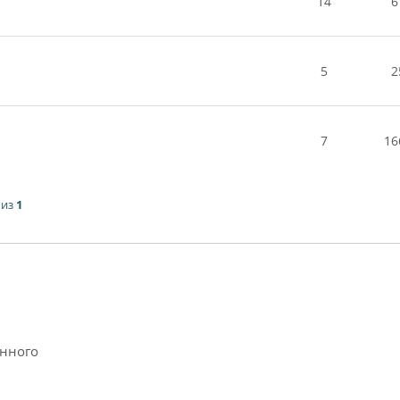
14
6
5
2
7
16
из
1
анного