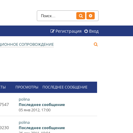
Поиск
Расширенный поиск
Регистрация
Вход
П
НЦИОННОЕ СОПРОВОЖДЕНИЕ
о
и
с
к
ЕТЫ
ПРОСМОТРЫ
ПОСЛЕДНЕЕ СООБЩЕНИЕ
polina
7547
Последнее сообщение
05 янв 2012, 17:00
polina
9230
Последнее сообщение
26 дек 2011, 10:04