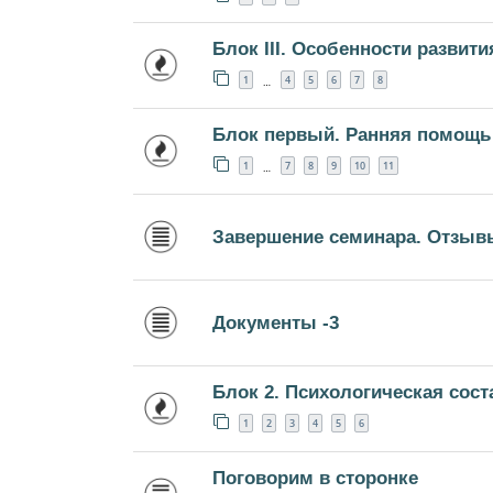
Блок III. Особенности развити
1
4
5
6
7
8
…
Блок первый. Ранняя помощь 
1
7
8
9
10
11
…
Завершение семинара. Отзыв
Документы -3
Блок 2. Психологическая сос
1
2
3
4
5
6
Поговорим в сторонке