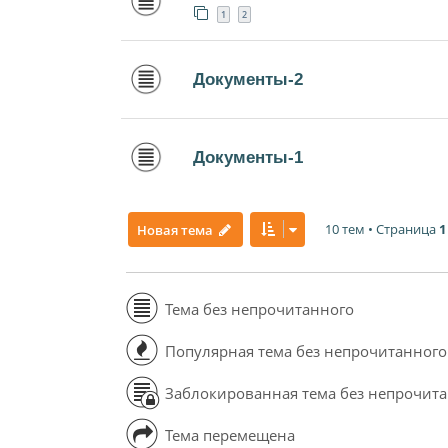
1
2
Документы-2
Документы-1
10 тем • Страница
1
Новая тема
Тема без непрочитанного
Популярная тема без непрочитанного
Заблокированная тема без непрочит
Тема перемещена