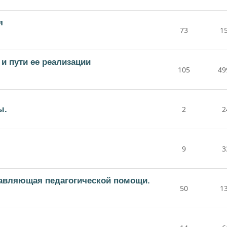
я
73
1
и пути ее реализации
105
49
ы.
2
2
9
3
тавляющая педагогической помощи.
50
1