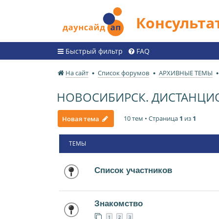
Консульт
Быстрый фильтр
FAQ
На сайт
Список форумов
АРХИВНЫЕ ТЕМЫ
НОВОСИБИРСК. ДИСТАНЦ
10 тем • Страница
1
из
1
Новая тема
ТЕМЫ
Список участников
Знакомство
1
2
3