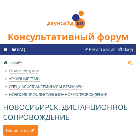
Консультативный форум
FAQ
Регистрация
Вход
П
На сайт
о
Список форумов
и
АРХИВНЫЕ ТЕМЫ
с
СПЕЦИАЛИСТАМ: СЕМИНАРЫ, ВЕБИНАРЫ
к
НОВОСИБИРСК. ДИСТАНЦИОННОЕ СОПРОВОЖДЕНИЕ
НОВОСИБИРСК. ДИСТАНЦИОННОЕ
СОПРОВОЖДЕНИЕ
Новая тема