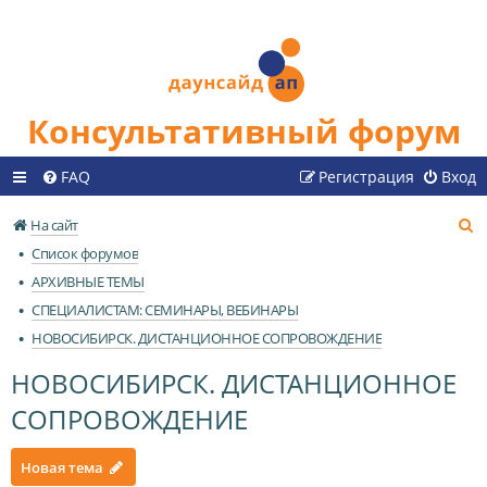
Консультативный форум
FAQ
Регистрация
Вход
П
На сайт
о
Список форумов
и
АРХИВНЫЕ ТЕМЫ
с
СПЕЦИАЛИСТАМ: СЕМИНАРЫ, ВЕБИНАРЫ
к
НОВОСИБИРСК. ДИСТАНЦИОННОЕ СОПРОВОЖДЕНИЕ
НОВОСИБИРСК. ДИСТАНЦИОННОЕ
СОПРОВОЖДЕНИЕ
Новая тема