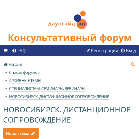
Консультативный форум
FAQ
Регистрация
Вход
П
На сайт
о
Список форумов
и
АРХИВНЫЕ ТЕМЫ
с
СПЕЦИАЛИСТАМ: СЕМИНАРЫ, ВЕБИНАРЫ
к
НОВОСИБИРСК. ДИСТАНЦИОННОЕ СОПРОВОЖДЕНИЕ
НОВОСИБИРСК. ДИСТАНЦИОННОЕ
СОПРОВОЖДЕНИЕ
Новая тема