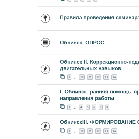
Правила проведения семинар
Обнинск. ОПРОС
Обнинск II. Коррекционно-пе
двигательных навыков
1
10
11
12
13
14
…
I. Обнинск. ранняя помощь. 
направления работы
1
4
5
6
7
8
…
ОбнинскIII. ФОРМИРОВАНИЕ
1
10
11
12
13
14
…