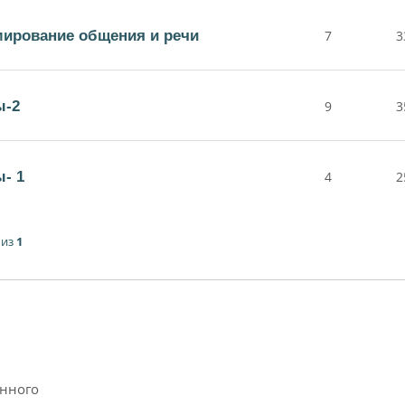
ирование общения и речи
7
3
ы-2
9
3
- 1
4
2
из
1
анного