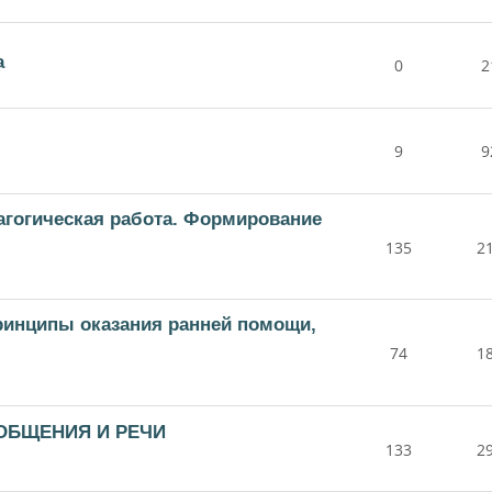
а
0
2
9
9
дагогическая работа. Формирование
135
2
принципы оказания ранней помощи,
74
1
 ОБЩЕНИЯ И РЕЧИ
133
2