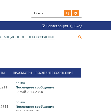
Поиск
Расширенный поиск
Регистрация
Вход
П
ДИСТАНЦИОННОЕ СОПРОВОЖДЕНИЕ
о
и
с
к
ЕТЫ
ПРОСМОТРЫ
ПОСЛЕДНЕЕ СООБЩЕНИЕ
polina
3211
Последнее сообщение
22 май 2013, 23:00
polina
22611
Последнее сообщение
10 янв 2012, 22:05