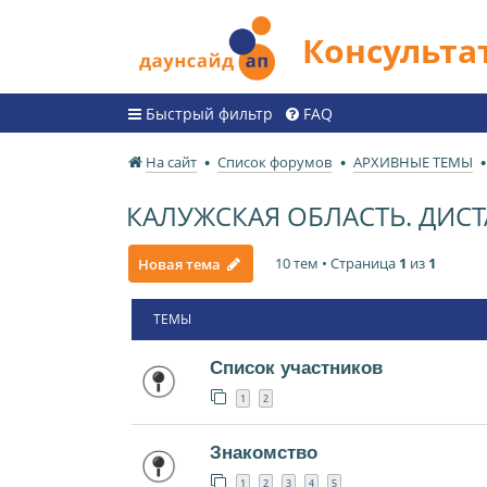
Консульт
Быстрый фильтр
FAQ
На сайт
Список форумов
АРХИВНЫЕ ТЕМЫ
КАЛУЖСКАЯ ОБЛАСТЬ. ДИ
10 тем • Страница
1
из
1
Новая тема
ТЕМЫ
Список участников
1
2
Знакомство
1
2
3
4
5