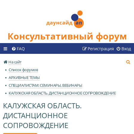
Консультативный форум
FAQ
Регистрация
Вход
П
На сайт
о
Список форумов
и
АРХИВНЫЕ ТЕМЫ
с
СПЕЦИАЛИСТАМ: СЕМИНАРЫ, ВЕБИНАРЫ
к
КАЛУЖСКАЯ ОБЛАСТЬ. ДИСТАНЦИОННОЕ СОПРОВОЖДЕНИЕ
КАЛУЖСКАЯ ОБЛАСТЬ.
ДИСТАНЦИОННОЕ
СОПРОВОЖДЕНИЕ