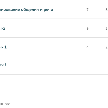
ирование общения и речи
7
3
ы-2
9
3
- 1
4
2
из
1
анного