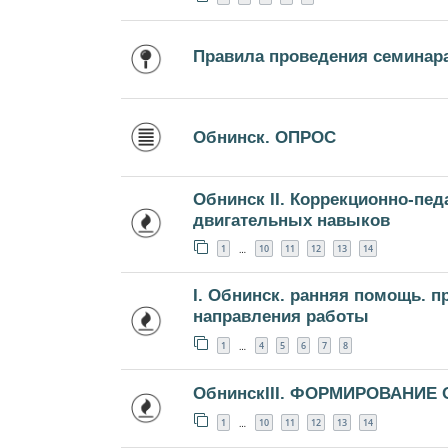
Правила проведения семинар
Обнинск. ОПРОС
Обнинск II. Коррекционно-пе
двигательных навыков
1
10
11
12
13
14
…
I. Обнинск. ранняя помощь. 
направления работы
1
4
5
6
7
8
…
ОбнинскIII. ФОРМИРОВАНИЕ
1
10
11
12
13
14
…