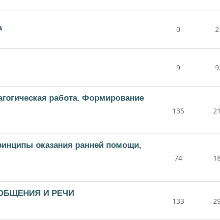
а
0
2
9
9
дагогическая работа. Формирование
135
2
принципы оказания ранней помощи,
74
1
 ОБЩЕНИЯ И РЕЧИ
133
2