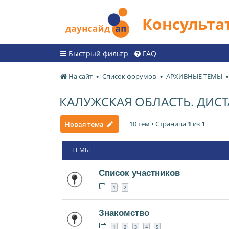
Консульт
Быстрый фильтр
FAQ
На сайт
Список форумов
АРХИВНЫЕ ТЕМЫ
КАЛУЖСКАЯ ОБЛАСТЬ. ДИ
10 тем • Страница
1
из
1
Новая тема
ТЕМЫ
Список участников
1
2
Знакомство
1
2
3
4
5