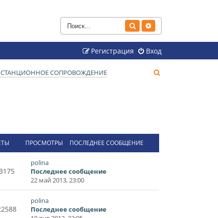
Поиск
Расширенный поиск
Регистрация
Вход
П
ДИСТАНЦИОННОЕ СОПРОВОЖДЕНИЕ
о
и
с
к
ЕТЫ
ПРОСМОТРЫ
ПОСЛЕДНЕЕ СООБЩЕНИЕ
polina
3175
Последнее сообщение
22 май 2013, 23:00
polina
22588
Последнее сообщение
10 янв 2012, 22:05