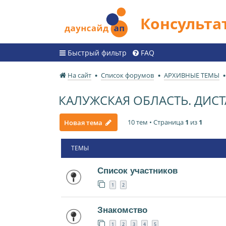
Консульт
Быстрый фильтр
FAQ
На сайт
Список форумов
АРХИВНЫЕ ТЕМЫ
КАЛУЖСКАЯ ОБЛАСТЬ. ДИ
10 тем • Страница
1
из
1
Новая тема
ТЕМЫ
Список участников
1
2
Знакомство
1
2
3
4
5