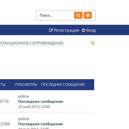
Поиск
Расширенный поиск
Регистрация
Вход
П
ДИСТАНЦИОННОЕ СОПРОВОЖДЕНИЕ
о
и
с
к
ЕТЫ
ПРОСМОТРЫ
ПОСЛЕДНЕЕ СООБЩЕНИЕ
polina
3174
Последнее сообщение
22 май 2013, 23:00
polina
22588
Последнее сообщение
10 янв 2012, 22:05