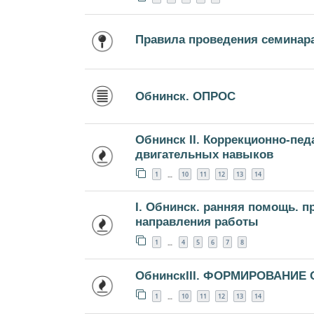
Правила проведения семинар
Обнинск. ОПРОС
Обнинск II. Коррекционно-пе
двигательных навыков
1
10
11
12
13
14
…
I. Обнинск. ранняя помощь. 
направления работы
1
4
5
6
7
8
…
ОбнинскIII. ФОРМИРОВАНИЕ
1
10
11
12
13
14
…