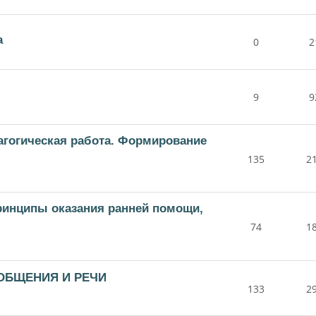
а
0
2
9
9
дагогическая работа. Формирование
135
2
принципы оказания ранней помощи,
74
1
 ОБЩЕНИЯ И РЕЧИ
133
2