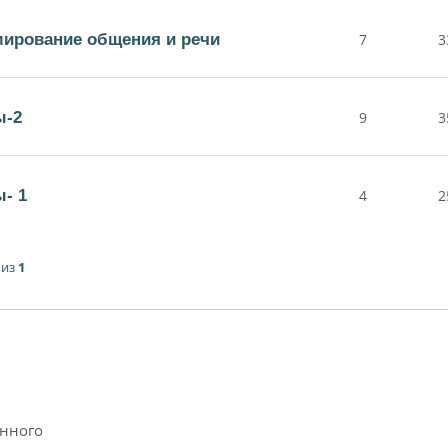
ирование общения и речи
7
3
ы-2
9
3
- 1
4
2
из
1
анного