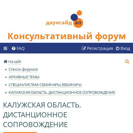
Консультативный форум
FAQ
Регистрация
Вход
П
На сайт
о
Список форумов
и
АРХИВНЫЕ ТЕМЫ
с
СПЕЦИАЛИСТАМ: СЕМИНАРЫ, ВЕБИНАРЫ
к
КАЛУЖСКАЯ ОБЛАСТЬ. ДИСТАНЦИОННОЕ СОПРОВОЖДЕНИЕ
КАЛУЖСКАЯ ОБЛАСТЬ.
ДИСТАНЦИОННОЕ
СОПРОВОЖДЕНИЕ