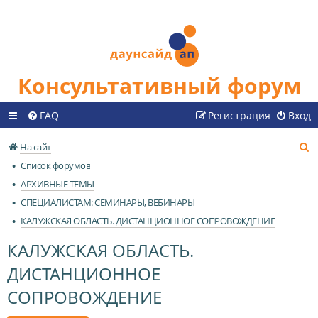
Консультативный форум
FAQ
Регистрация
Вход
П
На сайт
о
Список форумов
и
АРХИВНЫЕ ТЕМЫ
с
СПЕЦИАЛИСТАМ: СЕМИНАРЫ, ВЕБИНАРЫ
к
КАЛУЖСКАЯ ОБЛАСТЬ. ДИСТАНЦИОННОЕ СОПРОВОЖДЕНИЕ
КАЛУЖСКАЯ ОБЛАСТЬ.
ДИСТАНЦИОННОЕ
СОПРОВОЖДЕНИЕ