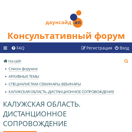
Консультативный форум
FAQ
Регистрация
Вход
П
На сайт
о
Список форумов
и
АРХИВНЫЕ ТЕМЫ
с
СПЕЦИАЛИСТАМ: СЕМИНАРЫ, ВЕБИНАРЫ
к
КАЛУЖСКАЯ ОБЛАСТЬ. ДИСТАНЦИОННОЕ СОПРОВОЖДЕНИЕ
КАЛУЖСКАЯ ОБЛАСТЬ.
ДИСТАНЦИОННОЕ
СОПРОВОЖДЕНИЕ