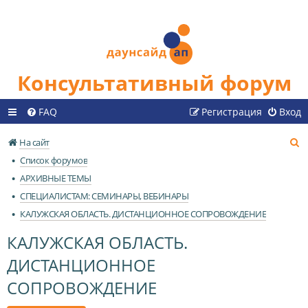
Консультативный форум
FAQ
Регистрация
Вход
П
На сайт
о
Список форумов
и
АРХИВНЫЕ ТЕМЫ
с
СПЕЦИАЛИСТАМ: СЕМИНАРЫ, ВЕБИНАРЫ
к
КАЛУЖСКАЯ ОБЛАСТЬ. ДИСТАНЦИОННОЕ СОПРОВОЖДЕНИЕ
КАЛУЖСКАЯ ОБЛАСТЬ.
ДИСТАНЦИОННОЕ
СОПРОВОЖДЕНИЕ