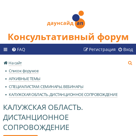
Консультативный форум
FAQ
Регистрация
Вход
П
На сайт
о
Список форумов
и
АРХИВНЫЕ ТЕМЫ
с
СПЕЦИАЛИСТАМ: СЕМИНАРЫ, ВЕБИНАРЫ
к
КАЛУЖСКАЯ ОБЛАСТЬ. ДИСТАНЦИОННОЕ СОПРОВОЖДЕНИЕ
КАЛУЖСКАЯ ОБЛАСТЬ.
ДИСТАНЦИОННОЕ
СОПРОВОЖДЕНИЕ