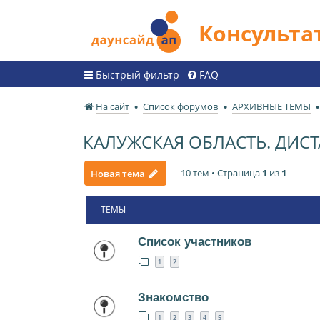
Консульт
Быстрый фильтр
FAQ
На сайт
Список форумов
АРХИВНЫЕ ТЕМЫ
КАЛУЖСКАЯ ОБЛАСТЬ. ДИ
10 тем • Страница
1
из
1
Новая тема
ТЕМЫ
Список участников
1
2
Знакомство
1
2
3
4
5