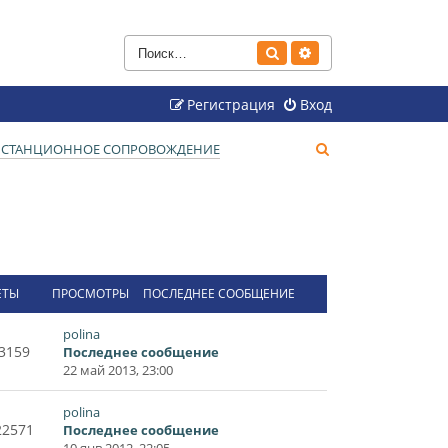
Поиск
Расширенный поиск
Регистрация
Вход
П
ДИСТАНЦИОННОЕ СОПРОВОЖДЕНИЕ
о
и
с
к
ЕТЫ
ПРОСМОТРЫ
ПОСЛЕДНЕЕ СООБЩЕНИЕ
polina
3159
Последнее сообщение
22 май 2013, 23:00
polina
22571
Последнее сообщение
10 янв 2012, 22:05