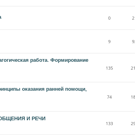
а
0
2
9
9
дагогическая работа. Формирование
135
2
принципы оказания ранней помощи,
74
1
 ОБЩЕНИЯ И РЕЧИ
133
2