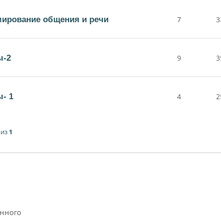
ирование общения и речи
7
3
ы-2
9
3
- 1
4
2
из
1
анного