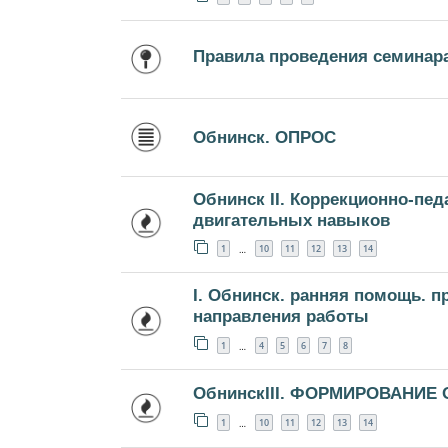
Правила проведения семинар
Обнинск. ОПРОС
Обнинск II. Коррекционно-пе
двигательных навыков
1
10
11
12
13
14
…
I. Обнинск. ранняя помощь. 
направления работы
1
4
5
6
7
8
…
ОбнинскIII. ФОРМИРОВАНИЕ
1
10
11
12
13
14
…