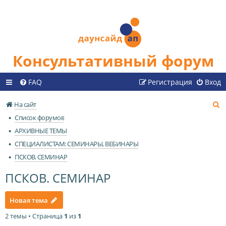
Консультативный форум
FAQ
Регистрация
Вход
П
На сайт
о
Список форумов
и
АРХИВНЫЕ ТЕМЫ
с
СПЕЦИАЛИСТАМ: СЕМИНАРЫ, ВЕБИНАРЫ
к
ПСКОВ. СЕМИНАР
ПСКОВ. СЕМИНАР
Новая тема
2 темы • Страница
1
из
1