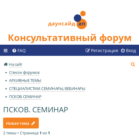
Консультативный форум
FAQ
Регистрация
Вход
П
На сайт
о
Список форумов
и
АРХИВНЫЕ ТЕМЫ
с
СПЕЦИАЛИСТАМ: СЕМИНАРЫ, ВЕБИНАРЫ
к
ПСКОВ. СЕМИНАР
ПСКОВ. СЕМИНАР
Новая тема
2 темы • Страница
1
из
1