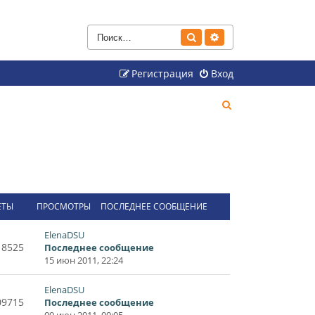
Поиск
Расширенный поиск
Регистрация
Вход
П
о
и
с
к
ЕТЫ
ПРОСМОТРЫ
ПОСЛЕДНЕЕ СООБЩЕНИЕ
ElenaDSU
18525
Последнее сообщение
15 июн 2011, 22:24
ElenaDSU
09715
Последнее сообщение
09 июн 2011, 00:05