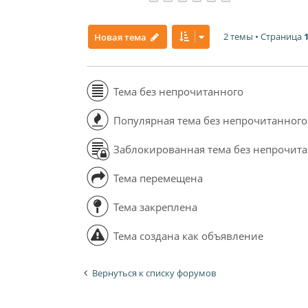
2 темы • Страница
Новая тема
Тема без непрочитанного
Популярная тема без непрочитанного
Заблокированная тема без непрочит
Тема перемещена
Тема закреплена
Тема создана как объявление
Вернуться к списку форумов