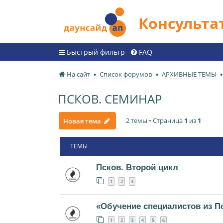
Консульт
Быстрый фильтр
FAQ
На сайт
Список форумов
АРХИВНЫЕ ТЕМЫ
ПСКОВ. СЕМИНАР
2 темы • Страница
1
из
1
Новая тема
ТЕМЫ
Псков. Второй цикл
1
2
3
«Обучение специалистов из П
1
2
3
4
5
6