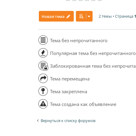
2 темы • Страница
Новая тема
Тема без непрочитанного
Популярная тема без непрочитанного
Заблокированная тема без непрочит
Тема перемещена
Тема закреплена
Тема создана как объявление
Вернуться к списку форумов