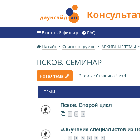
Консульт
Быстрый фильтр
FAQ
На сайт
Список форумов
АРХИВНЫЕ ТЕМЫ
ПСКОВ. СЕМИНАР
2 темы • Страница
1
из
1
Новая тема
ТЕМЫ
Псков. Второй цикл
1
2
3
«Обучение специалистов из П
1
2
3
4
5
6