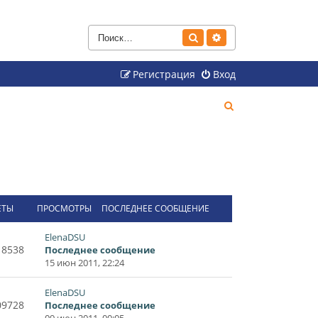
Поиск
Расширенный поиск
Регистрация
Вход
П
о
и
с
к
ЕТЫ
ПРОСМОТРЫ
ПОСЛЕДНЕЕ СООБЩЕНИЕ
ElenaDSU
18538
Последнее сообщение
15 июн 2011, 22:24
ElenaDSU
09728
Последнее сообщение
09 июн 2011, 00:05