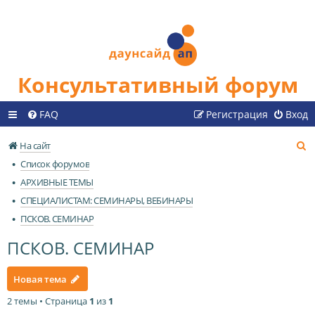
Консультативный форум
FAQ
Регистрация
Вход
П
На сайт
о
Список форумов
и
АРХИВНЫЕ ТЕМЫ
с
СПЕЦИАЛИСТАМ: СЕМИНАРЫ, ВЕБИНАРЫ
к
ПСКОВ. СЕМИНАР
ПСКОВ. СЕМИНАР
Новая тема
2 темы • Страница
1
из
1