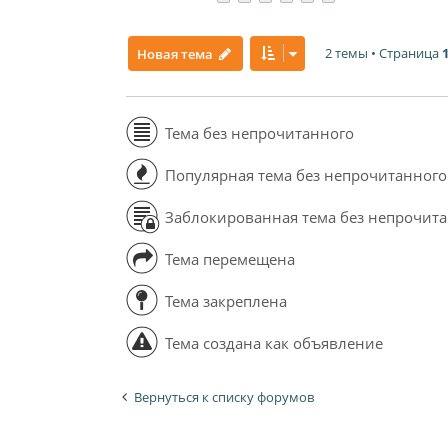
2 темы • Страница
Новая тема
Тема без непрочитанного
Популярная тема без непрочитанного
Заблокированная тема без непрочит
Тема перемещена
Тема закреплена
Тема создана как объявление
Вернуться к списку форумов