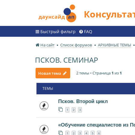
Консульт
Быстрый фильтр
FAQ
На сайт
Список форумов
АРХИВНЫЕ ТЕМЫ
ПСКОВ. СЕМИНАР
2 темы • Страница
1
из
1
Новая тема
ТЕМЫ
Псков. Второй цикл
1
2
3
«Обучение специалистов из П
1
2
3
4
5
6