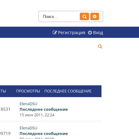
Поиск
Расширенный поиск
Регистрация
Вход
П
о
и
с
к
ЕТЫ
ПРОСМОТРЫ
ПОСЛЕДНЕЕ СООБЩЕНИЕ
ElenaDSU
18531
Последнее сообщение
15 июн 2011, 22:24
ElenaDSU
09719
Последнее сообщение
09 июн 2011, 00:05