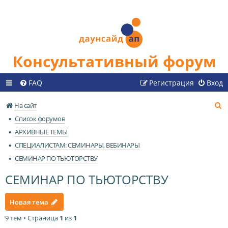
Консультативный форум
FAQ
Регистрация
Вход
П
На сайт
о
Список форумов
и
АРХИВНЫЕ ТЕМЫ
с
СПЕЦИАЛИСТАМ: СЕМИНАРЫ, ВЕБИНАРЫ
к
СЕМИНАР ПО ТЬЮТОРСТВУ
СЕМИНАР ПО ТЬЮТОРСТВУ
Новая тема
9 тем • Страница
1
из
1