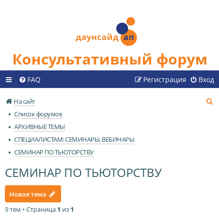
Консультативный форум
FAQ
Регистрация
Вход
П
На сайт
о
Список форумов
и
АРХИВНЫЕ ТЕМЫ
с
СПЕЦИАЛИСТАМ: СЕМИНАРЫ, ВЕБИНАРЫ
к
СЕМИНАР ПО ТЬЮТОРСТВУ
СЕМИНАР ПО ТЬЮТОРСТВУ
Новая тема
9 тем • Страница
1
из
1