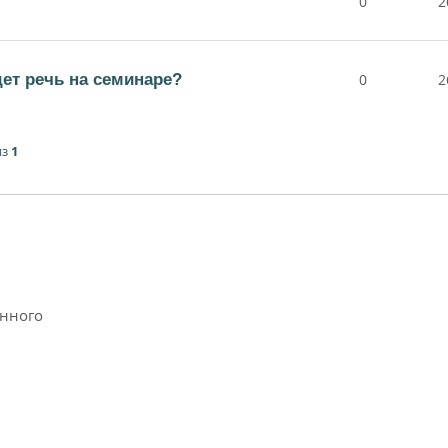
0
2
дет речь на семинаре?
0
2
из
1
анного