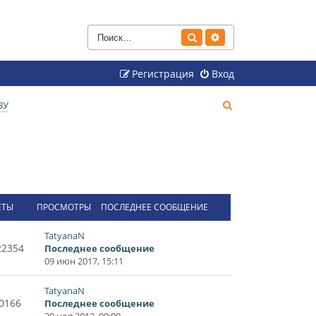
Поиск
Расширенный поиск
Регистрация
Вход
П
ВУ
о
и
с
к
ЕТЫ
ПРОСМОТРЫ
ПОСЛЕДНЕЕ СООБЩЕНИЕ
TatyanaN
22354
Последнее сообщение
09 июн 2017, 15:11
TatyanaN
0166
Последнее сообщение
20 ноя 2012, 00:00