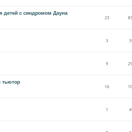
ля детей с синдромом Дауна
23
8
3
3
9
2
я тьютор
16
1
1
4