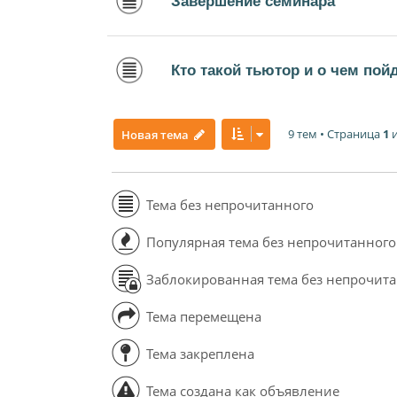
Завершение семинара
Кто такой тьютор и о чем пой
9 тем • Страница
1
Новая тема
Тема без непрочитанного
Популярная тема без непрочитанного
Заблокированная тема без непрочит
Тема перемещена
Тема закреплена
Тема создана как объявление