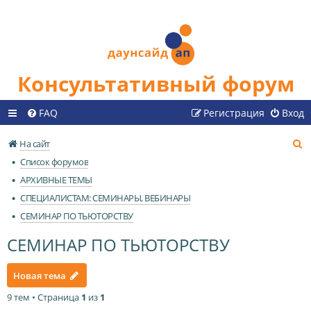
Консультативный форум
FAQ
Регистрация
Вход
П
На сайт
о
Список форумов
и
АРХИВНЫЕ ТЕМЫ
с
СПЕЦИАЛИСТАМ: СЕМИНАРЫ, ВЕБИНАРЫ
к
СЕМИНАР ПО ТЬЮТОРСТВУ
СЕМИНАР ПО ТЬЮТОРСТВУ
Новая тема
9 тем • Страница
1
из
1