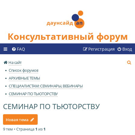
Консультативный форум
FAQ
Регистрация
Вход
П
На сайт
о
Список форумов
и
АРХИВНЫЕ ТЕМЫ
с
СПЕЦИАЛИСТАМ: СЕМИНАРЫ, ВЕБИНАРЫ
к
СЕМИНАР ПО ТЬЮТОРСТВУ
СЕМИНАР ПО ТЬЮТОРСТВУ
Новая тема
9 тем • Страница
1
из
1