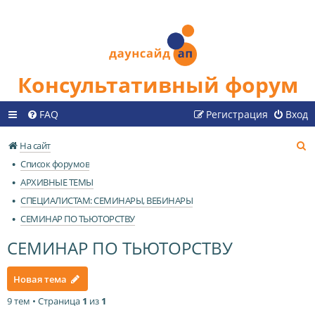
Консультативный форум
FAQ
Регистрация
Вход
П
На сайт
о
Список форумов
и
АРХИВНЫЕ ТЕМЫ
с
СПЕЦИАЛИСТАМ: СЕМИНАРЫ, ВЕБИНАРЫ
к
СЕМИНАР ПО ТЬЮТОРСТВУ
СЕМИНАР ПО ТЬЮТОРСТВУ
Новая тема
9 тем • Страница
1
из
1