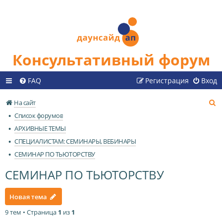
Консультативный форум
FAQ
Регистрация
Вход
П
На сайт
о
Список форумов
и
АРХИВНЫЕ ТЕМЫ
с
СПЕЦИАЛИСТАМ: СЕМИНАРЫ, ВЕБИНАРЫ
к
СЕМИНАР ПО ТЬЮТОРСТВУ
СЕМИНАР ПО ТЬЮТОРСТВУ
Новая тема
9 тем • Страница
1
из
1