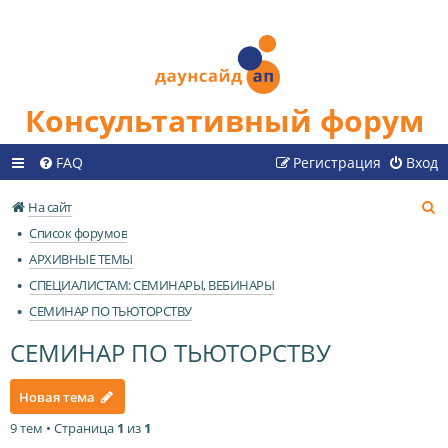
Консультативный форум
FAQ
Регистрация
Вход
П
На сайт
о
Список форумов
и
АРХИВНЫЕ ТЕМЫ
с
СПЕЦИАЛИСТАМ: СЕМИНАРЫ, ВЕБИНАРЫ
к
СЕМИНАР ПО ТЬЮТОРСТВУ
СЕМИНАР ПО ТЬЮТОРСТВУ
Новая тема
9 тем • Страница
1
из
1