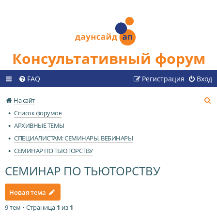
Консультативный форум
FAQ
Регистрация
Вход
П
На сайт
о
Список форумов
и
АРХИВНЫЕ ТЕМЫ
с
СПЕЦИАЛИСТАМ: СЕМИНАРЫ, ВЕБИНАРЫ
к
СЕМИНАР ПО ТЬЮТОРСТВУ
СЕМИНАР ПО ТЬЮТОРСТВУ
Новая тема
9 тем • Страница
1
из
1