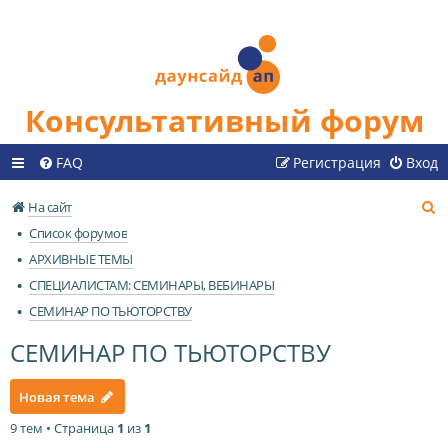
Консультативный форум
FAQ
Регистрация
Вход
П
На сайт
о
Список форумов
и
АРХИВНЫЕ ТЕМЫ
с
СПЕЦИАЛИСТАМ: СЕМИНАРЫ, ВЕБИНАРЫ
к
СЕМИНАР ПО ТЬЮТОРСТВУ
СЕМИНАР ПО ТЬЮТОРСТВУ
Новая тема
9 тем • Страница
1
из
1