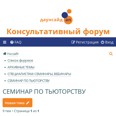
Консультативный форум
FAQ
Регистрация
Вход
П
На сайт
о
Список форумов
и
АРХИВНЫЕ ТЕМЫ
с
СПЕЦИАЛИСТАМ: СЕМИНАРЫ, ВЕБИНАРЫ
к
СЕМИНАР ПО ТЬЮТОРСТВУ
СЕМИНАР ПО ТЬЮТОРСТВУ
Новая тема
9 тем • Страница
1
из
1