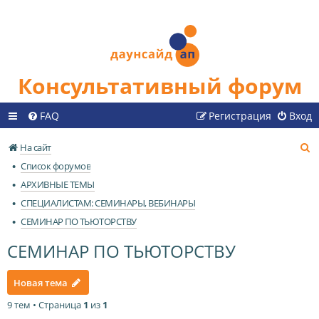
Консультативный форум
FAQ
Регистрация
Вход
П
На сайт
о
Список форумов
и
АРХИВНЫЕ ТЕМЫ
с
СПЕЦИАЛИСТАМ: СЕМИНАРЫ, ВЕБИНАРЫ
к
СЕМИНАР ПО ТЬЮТОРСТВУ
СЕМИНАР ПО ТЬЮТОРСТВУ
Новая тема
9 тем • Страница
1
из
1