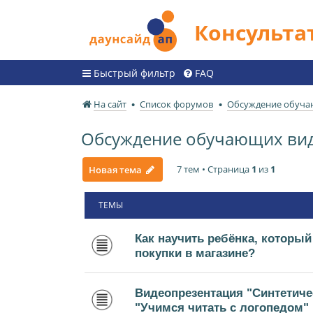
Консульт
Быстрый фильтр
FAQ
На сайт
Список форумов
Обсуждение обуча
Обсуждение обучающих ви
7 тем • Страница
1
из
1
Новая тема
ТЕМЫ
Как научить ребёнка, который
покупки в магазине?
Видеопрезентация "Синтетиче
"Учимся читать с логопедом"