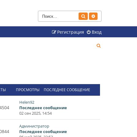
Поиск
Расширенный поиск
Регистрация
Вход
П
о
и
с
к
ЕТЫ
ПРОСМОТРЫ
ПОСЛЕДНЕЕ СООБЩЕНИЕ
Helen92
4504
Последнее сообщение
02 сен 2025, 14:54
Администратор
0844
Последнее сообщение
06 май 2025, 22:53