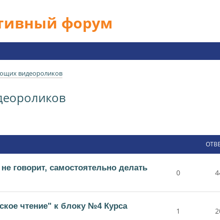
ативный форум
ющих видеороликов
деороликов
ОТВ
 не говорит, самостоятельно делать
0
4
ское чтение" к блоку №4 Курса
1
2