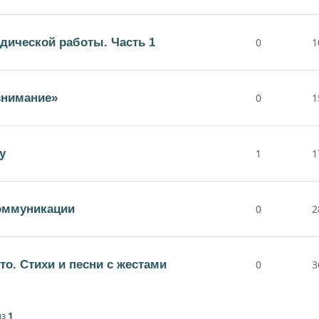
дической работы. Часть 1
0
1
внимание»
0
1
у
1
1
коммуникации
0
2
то. Стихи и песни с жестами
0
3
из
1