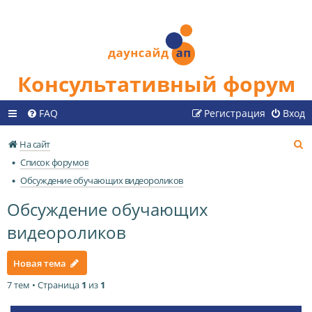
Консультативный форум
FAQ
Регистрация
Вход
П
На сайт
о
Список форумов
и
Обсуждение обучающих видеороликов
с
Обсуждение обучающих
к
видеороликов
Новая тема
7 тем • Страница
1
из
1